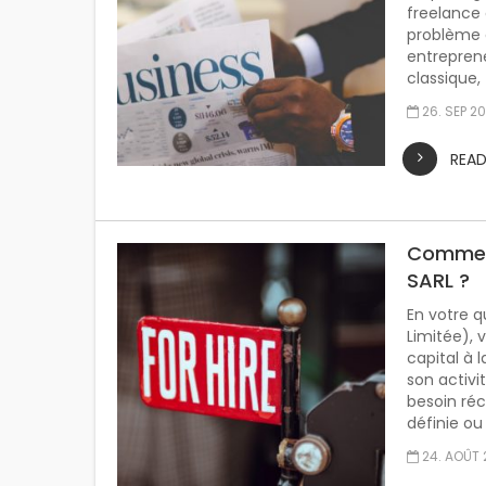
freelance 
problème 
entrepren
classique,
26. SEP 20
REA
Comment
SARL ?
En votre q
Limitée), 
capital à 
son activi
besoin réc
définie ou
24. AOÛT 