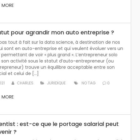
D MORE
atut pour agrandir mon auto entreprise ?
 pas tout à fait sur la data science, à destination de nos
ui sont en auto-entreprise et qui veulent évoluer vers un
r permettant de voir « plus grand ». L’entrepreneur solo
 son activité sous le statut d’auto-entrepreneur (ou
repreneur) trouve un équilibre acceptable entre son
ial et celui de […]
021
CHARLES
JURIDIQUE
NO TAG
0
D MORE
ntist : est-ce que le portage salarial peut
enir ?