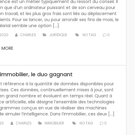
ence est un métier typiquement du ressort du conseil. Il
in que d’un ordinateur puissant et de son cerveau pour
on travail, et les plus gros frais sont liés au déplacement
ients. Pour se lancer, ou pour arrondir ses fins de mois, le
larial semble une option […]
 2020
CHARLES
JURIDIQUE
NO TAG
0
D MORE
 immobilier, le duo gagnant
it référence à la quantité de données disponibles pour
rises. Ces données, continuellement mises à jour, sont
en grand nombre et évoluent en temps réel. Quant à
nce artificielle, elle désigne l’ensemble des technologies
ogrammes conçus en vue de réaliser des machines
e simuler l’intelligence. Dans l’immobilier, ces deux […]
020
CHARLES
IMMOBILIER
NO TAG
0