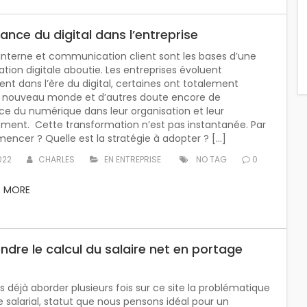
ance du digital dans l’entreprise
 interne et communication client sont les bases d’une
tion digitale aboutie. Les entreprises évoluent
nt dans l’ère du digital, certaines ont totalement
e nouveau monde et d’autres doute encore de
ce du numérique dans leur organisation et leur
ment. Cette transformation n’est pas instantanée. Par
ncer ? Quelle est la stratégie à adopter ? […]
022
CHARLES
EN ENTREPRISE
NO TAG
0
D MORE
dre le calcul du salaire net en portage
 déjà aborder plusieurs fois sur ce site la problématique
 salarial, statut que nous pensons idéal pour un