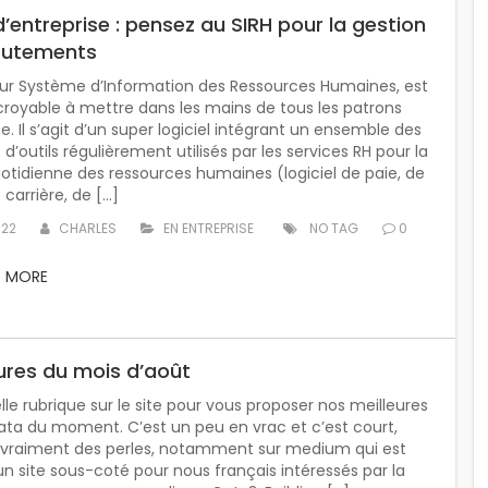
’entreprise : pensez au SIRH pour la gestion
rutements
pour Système d’Information des Ressources Humaines, est
ncroyable à mettre dans les mains de tous les patrons
se. Il s’agit d’un super logiciel intégrant un ensemble des
t d’outils régulièrement utilisés par les services RH pour la
otidienne des ressources humaines (logiciel de paie, de
 carrière, de […]
022
CHARLES
EN ENTREPRISE
NO TAG
0
D MORE
tures du mois d’août
le rubrique sur le site pour vous proposer nos meilleures
ata du moment. C’est un peu en vrac et c’est court,
 a vraiment des perles, notamment sur medium qui est
n site sous-coté pour nous français intéressés par la