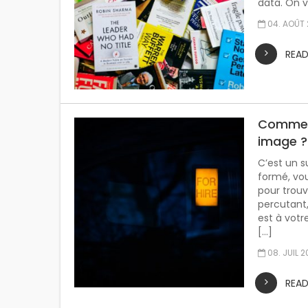
data. On v
04. AOÛT
REA
Comment
image ?
C’est un s
formé, vo
pour trouve
percutant,
est à votr
[…]
08. JUIL 
REA