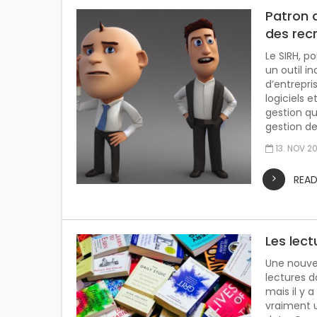
Patron d
des rec
Le SIRH, 
un outil i
d’entrepri
logiciels e
gestion qu
gestion de
13. NOV 2
REA
Les lec
Une nouvel
lectures d
mais il y
vraiment u