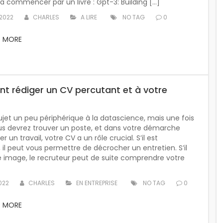
a commencer par un livre : Gpt-3: Building […]
 2022
CHARLES
A LIRE
NO TAG
0
D MORE
 rédiger un CV percutant et à votre
ujet un peu périphérique à la datascience, mais une fois
us devrez trouver un poste, et dans votre démarche
r un travail, votre CV a un rôle crucial. S’il est
 il peut vous permettre de décrocher un entretien. S’il
e image, le recruteur peut de suite comprendre votre
2022
CHARLES
EN ENTREPRISE
NO TAG
0
D MORE