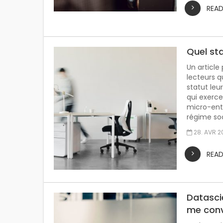
REA
Quel st
Un article
lecteurs q
statut leu
qui exerce
micro-ent
régime soc
28. AVR 2
REA
Datascie
me conv