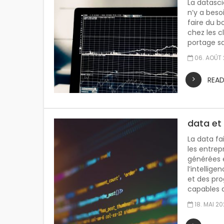
La datasci
n’y a beso
faire du b
chez les cl
portage sa
06. AOÛT
REA
data et
La data fa
les entrep
générées 
l’intellige
et des pr
capables d
18. MAI 2