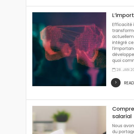
L’import
Efficacité
transforma
actuelleme
intégré c
l’importan
développe
quoi comme
28. JAN 2
REA
Compren
salarial
Nous avons
du portage